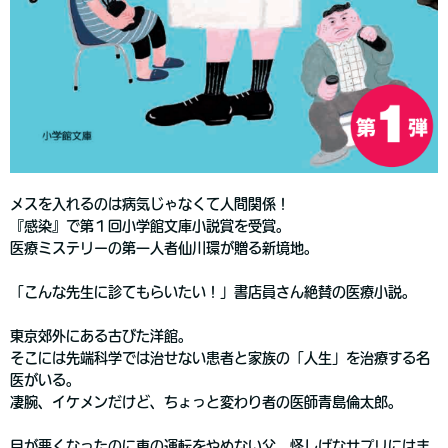
メスを入れるのは病気じゃなくて人間関係！
『感染』で第１回小学館文庫小説賞を受賞。
医療ミステリーの第一人者仙川環が贈る新境地。
「こんな先生に診てもらいたい！」書店員さん絶賛の医療小説。
東京郊外にある古びた洋館。
そこには先端科学では治せない患者と家族の「人生」を治療する名
医がいる。
凄腕、イケメンだけど、ちょっと変わり者の医師青島倫太郎。
目が悪くなったのに車の運転をやめない父。怪しげなサプリにはま