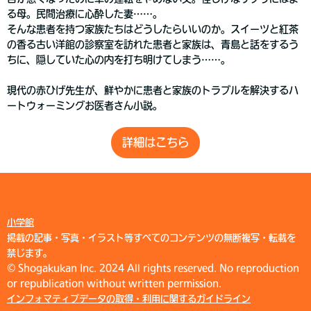
る母。民間治療に心酔した妻……。
そんな患者を持つ家族たちはどうしたらいいのか。スイーツと紅茶
の香る古い洋館の診察室を訪れた患者と家族は、青島と話をするう
ちに、隠していた心の内を打ち明けてしまう……。
現代の赤ひげ先生が、鮮やかに患者と家族のトラブルを解決するハ
ートウォーミングお医者さん小説。
詳細はこちら
小学館
掲載の記事・写真・イラスト等すべてのコンテンツの無断複写・転載を
禁じます。
© Shogakukan Inc. 2024 All rights reserved. No reproduction
or republication without written permission.
インフォマティブデータの取得・利用に関するガイドライン