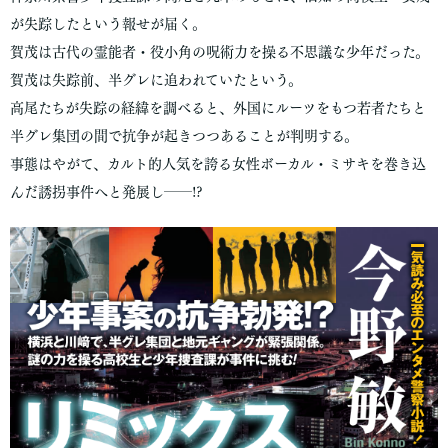
が失踪したという報せが届く。
賀茂は古代の霊能者・役小角の呪術力を操る不思議な少年だった。
賀茂は失踪前、半グレに追われていたという。
高尾たちが失踪の経緯を調べると、外国にルーツをもつ若者たちと
半グレ集団の間で抗争が起きつつあることが判明する。
事態はやがて、カルト的人気を誇る女性ボーカル・ミサキを巻き込
んだ誘拐事件へと発展し――!?