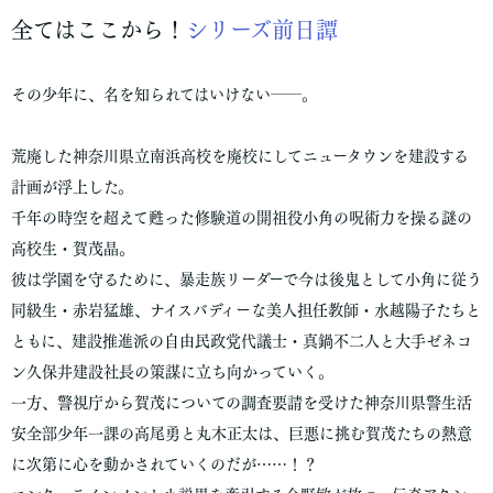
全てはここから！
シリーズ前日譚
その少年に、名を知られてはいけない――。
荒廃した神奈川県立南浜高校を廃校にしてニュータウンを建設する
計画が浮上した。
千年の時空を超えて甦った修験道の開祖役小角の呪術力を操る謎の
高校生・賀茂晶。
彼は学園を守るために、暴走族リーダーで今は後鬼として小角に従う
同級生・赤岩猛雄、ナイスバディーな美人担任教師・水越陽子たちと
ともに、建設推進派の自由民政党代議士・真鍋不二人と大手ゼネコ
ン久保井建設社長の策謀に立ち向かっていく。
一方、警視庁から賀茂についての調査要請を受けた神奈川県警生活
安全部少年一課の高尾勇と丸木正太は、巨悪に挑む賀茂たちの熱意
に次第に心を動かされていくのだが……！？