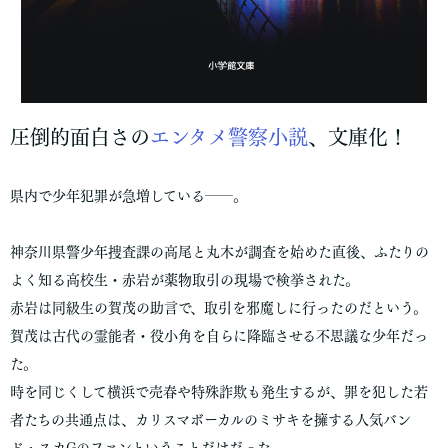
圧倒的面白さの
エンタメ警察小説
、文庫化！
県内で少年犯罪が急増している――。
神奈川県警少年捜査課の高尾と丸木が調査を始めた直後、ふたりの
よく知る高校生・赤岩が薬物取引の現場で検挙された。
赤岩は同級生の賀茂の助言で、取引を邪魔しに行ったのだという。
賀茂は古代の霊能者・役小角を自らに降臨させる不思議な少年だっ
た。
時を同じくして横浜で売春や特殊詐欺も発生するが、罪を犯した若
者たちの共通点は、カリスマボーカルのミサキを擁する人気バン
ド・スカGのファンということだけだった。