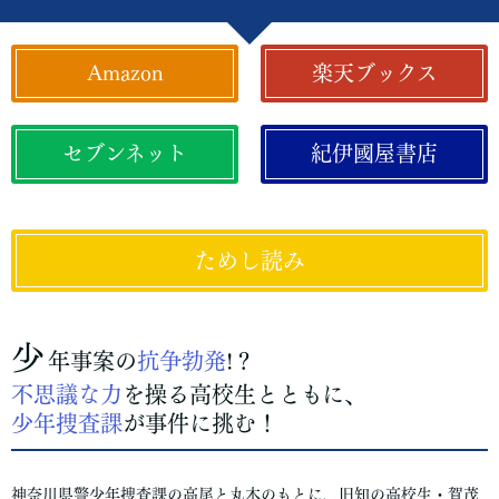
Amazon
楽天ブックス
セブンネット
紀伊國屋書店
ためし読み
少
年事案の
抗争勃発
!？
不思議な力
を操る高校生とともに、
少年捜査課
が事件に挑む！
神奈川県警少年捜査課の高尾と丸木のもとに、旧知の高校生・賀茂