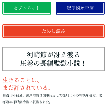
セブンネット
紀伊國屋書店
ためし読み
河﨑節が冴え渡る
圧巻の長編監獄小説！
生きることは、
まだ許されている。
明治18年初夏、瀬戸内巽は国事犯として徒刑13年の判決を受け、北
海道の樺戸集治監に収監された。