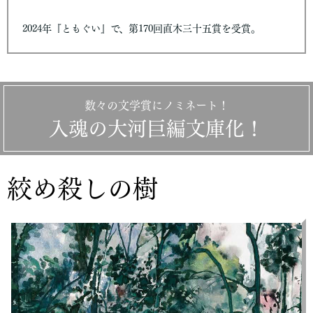
2024年『ともぐい』で、第170回直木三十五賞を受賞。
数々の文学賞にノミネート！
入魂の大河巨編文庫化！
絞め殺しの樹