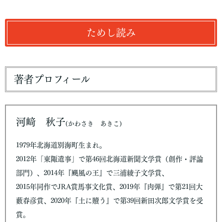
ためし読み
著者プロフィール
河﨑 秋子
(かわさき あきこ)
1979年北海道別海町生まれ。
2012年「東陬遺事」で第46回北海道新聞文学賞（創作・評論
部門）、2014年『颶風の王』で三浦綾子文学賞、
2015年同作でJRA賞馬事文化賞、2019年『肉弾』で第21回大
藪春彦賞、2020年『土に贖う』で第39回新田次郎文学賞を受
賞。