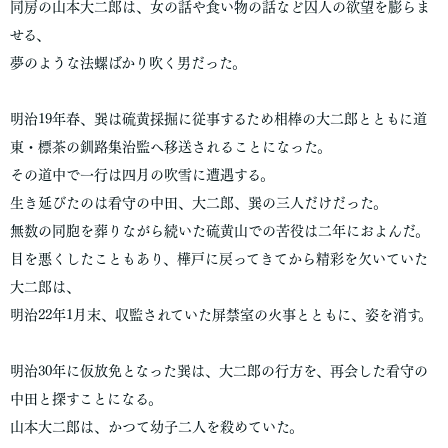
同房の山本大二郎は、女の話や食い物の話など囚人の欲望を膨らま
せる、
夢のような法螺ばかり吹く男だった。
明治19年春、巽は硫黄採掘に従事するため相棒の大二郎とともに道
東・標茶の釧路集治監へ移送されることになった。
その道中で一行は四月の吹雪に遭遇する。
生き延びたのは看守の中田、大二郎、巽の三人だけだった。
無数の同胞を葬りながら続いた硫黄山での苦役は二年におよんだ。
目を悪くしたこともあり、樺戸に戻ってきてから精彩を欠いていた
大二郎は、
明治22年1月末、収監されていた屏禁室の火事とともに、姿を消す。
明治30年に仮放免となった巽は、大二郎の行方を、再会した看守の
中田と探すことになる。
山本大二郎は、かつて幼子二人を殺めていた。