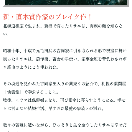
新・直木賞作家のブレイク作！
北海道根室で生まれ、新潟で育ったミサエは、両親の顔を知らな
い。
昭和十年、十歳で元屯田兵の吉岡家に引き取られる形で根室に舞い
戻ったミサエは、農作業、畜舎の手伝い、家事全般を背負わされボ
ロ雑巾のようにこき使われた。
その境遇を見かねた吉岡家出入りの薬売りの紹介で、札幌の薬問屋
「仙雲堂」で奉公することに。
戦後、ミサエは保健婦となり、再び根室に暮らすようになる。幸せ
とは言えない結婚生活、早すぎた最愛の家族との別れ。
数々の苦難に遭いながら、ひっそりと生を全うしたミサエは幸せだ