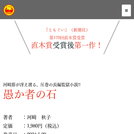
『ともぐい』（新潮社）
第170回直木賞受賞
直木賞
受賞後
第一作！
河﨑節が冴え渡る、圧巻の長編監獄小説!!
愚か者の石
著者 ：河﨑 秋子
定価 ：1,980円（税込）