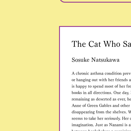
The Cat Who S
Sosuke Natsukawa
A chronic asthma condition prev
or hanging out with her friends 
is happy to spend most of her fre
books in all directions. One day,
remaining as deserted as ever, h
Anne of Green Gables and other c
disappearing from the shelves. Wh
seems to take her seriously. Her 
imagination. Just as Nanami is a