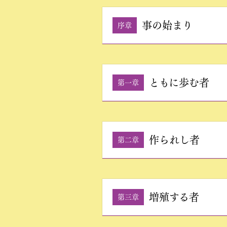
事の始まり
序章
ともに歩む者
第一章
作られし者
第二章
増殖する者
第三章