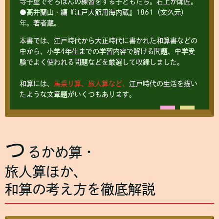
寺子屋でそろばんの練習をする子どもたち。右上が師匠。
●高井蘭山・編『江戸大節用海内蔵』1861（文久元）
年。著者蔵。
本書では、江戸時代から大正時代に書かれた和算書などの
中から、小学4年生までの学習内容で解ける問題、中学受
験でよく使われる問題などを厳選して収録しました。
和算には、
馬乗り算、旅人算など、
江戸時代の生活を描い
たような文章題がいくつもあります。
つ
るかめ算・
旅人算ほか、
和算の考え方を徹底解説