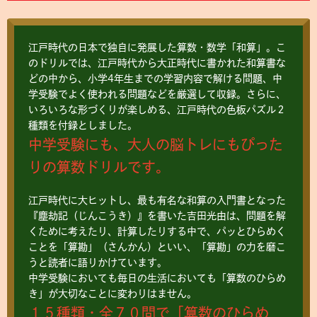
江戸時代の日本で独自に発展した算数・数学「和算」。こ
のドリルでは、江戸時代から大正時代に書かれた和算書な
どの中から、小学4年生までの学習内容で解ける問題、中
学受験でよく使われる問題などを厳選して収録。さらに、
いろいろな形づくりが楽しめる、江戸時代の色板パズル２
種類を付録としました。
中学受験にも、大人の脳トレにもぴった
りの算数ドリルです。
江戸時代に大ヒットし、最も有名な和算の入門書となった
『塵劫記（じんこうき）』を書いた吉田光由は、問題を解
くために考えたり、計算したりする中で、パッとひらめく
こ
とを「算勘」（さんかん）といい、「算勘」の力を磨こ
うと読者に語りかけています。
中学受験においても毎日の生活においても「算数のひらめ
き」が大切
なことに変わりはません。
１５種類・全７０問で「算数のひらめ