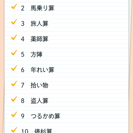
2 馬乗り算
3 旅人算
4 薬師算
5 方陣
6 年れい算
7 拾い物
8 盗人算
9 つるかめ算
10 俵杉算