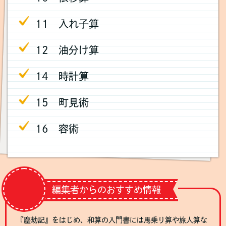
11 入れ子算
12 油分け算
14 時計算
15 町見術
16 容術
編集者からのおすすめ情報
『塵劫記』をはじめ、和算の入門書には馬乗り算や旅人算な