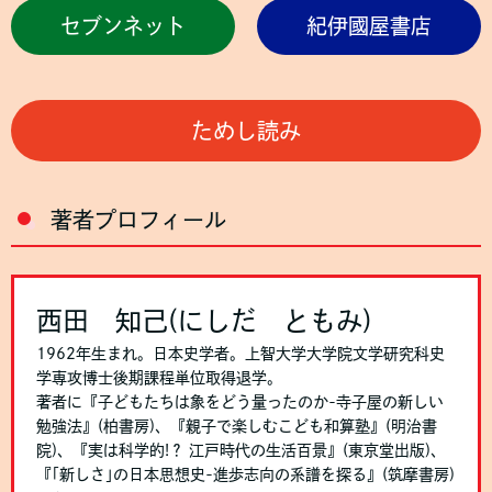
セブンネット
紀伊國屋書店
ためし読み
著者プロフィール
西田 知己(にしだ ともみ)
1962年生まれ。日本史学者。上智大学大学院文学研究科史
学専攻博士後期課程単位取得退学。
著者に『子どもたちは象をどう量ったのか-寺子屋の新しい
勉強法』(柏書房)、『親子で楽しむこども和算塾』(明治書
院)、『実は科学的!？ 江戸時代の生活百景』(東京堂出版)、
『｢新しさ｣の日本思想史-進歩志向の系譜を探る』(筑摩書房)