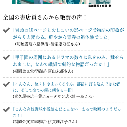
全国の書店員さんから絶賛の声！
｢冒頭の10ページとおしまいの25ページで物語の印象が
がらりと変わる。鮮やかな青春の追体験でした｣
（明屋書店八幡浜店･清家志乃江さん）
｢甲子園の周囲にあるドラマの数々に息をのみ、魅せら
れました。なんて繊細で劇的な物語だったか！｣
(福岡金文堂行橋店･富山未都さん)
｢こんなん、泣くにきまってるやん。部活に打ち込んできた者
に、そして全ての親に刺さる一冊｣
(喜久屋書店千葉ニュータウン店･堀 一星さん)
｢こんな高校野球小説読んだことない。まるで映画のようだっ
た！｣
(福岡金文堂志摩店･伊賀理江子さん)