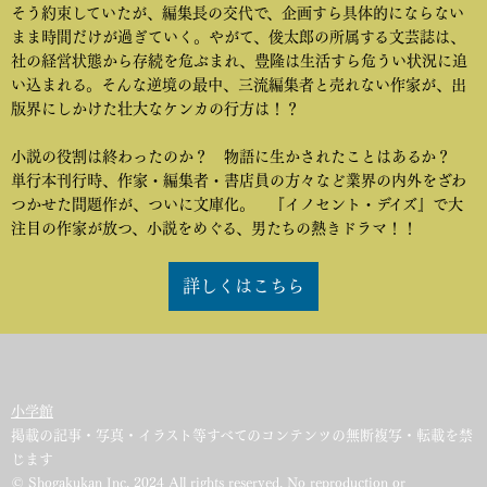
そう約束していたが、編集長の交代で、企画すら具体的にならない
まま時間だけが過ぎていく。やがて、俊太郎の所属する文芸誌は、
社の経営状態から存続を危ぶまれ、豊隆は生活すら危うい状況に追
い込まれる。そんな逆境の最中、三流編集者と売れない作家が、出
版界にしかけた壮大なケンカの行方は！？
小説の役割は終わったのか？ 物語に生かされたことはあるか？
単行本刊行時、作家・編集者・書店員の方々など業界の内外をざわ
つかせた問題作が、ついに文庫化。 『イノセント・デイズ』で大
注目の作家が放つ、小説をめぐる、男たちの熱きドラマ！！
詳しくはこちら
小学館
掲載の記事・写真・イラスト等すべてのコンテンツの無断複写・転載を禁
じます
© Shogakukan Inc. 2024 All rights reserved. No reproduction or