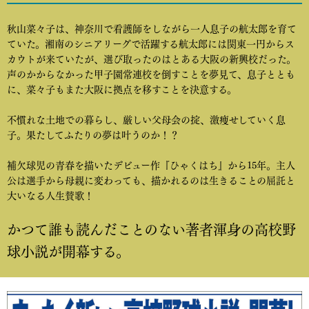
秋山菜々子は、神奈川で看護師をしながら一人息子の航太郎を育て
ていた。湘南のシニアリーグで活躍する航太郎には関東一円からス
カウトが来ていたが、選び取ったのはとある大阪の新興校だった。
声のかからなかった甲子園常連校を倒すことを夢見て、息子ととも
に、菜々子もまた大阪に拠点を移すことを決意する。
不慣れな土地での暮らし、厳しい父母会の掟、激痩せしていく息
子。果たしてふたりの夢は叶うのか！？
補欠球児の青春を描いたデビュー作『ひゃくはち』から15年。主人
公は選手から母親に変わっても、描かれるのは生きることの屈託と
大いなる人生賛歌！
かつて誰も読んだことのない著者渾身の高校野
球小説が開幕する。