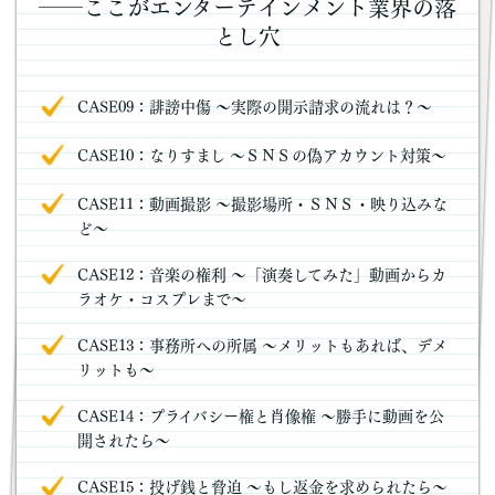
――ここがエンターテインメント業界の落
とし穴
CASE09：誹謗中傷 ～実際の開示請求の流れは？～
CASE10：なりすまし ～ＳＮＳの偽アカウント対策～
CASE11：動画撮影 ～撮影場所・ＳＮＳ・映り込みな
ど～
CASE12：音楽の権利 ～「演奏してみた」動画からカ
ラオケ・コスプレまで～
CASE13：事務所への所属 ～メリットもあれば、デメ
リットも～
CASE14：プライバシー権と肖像権 ～勝手に動画を公
開されたら～
CASE15：投げ銭と脅迫 ～もし返金を求められたら～