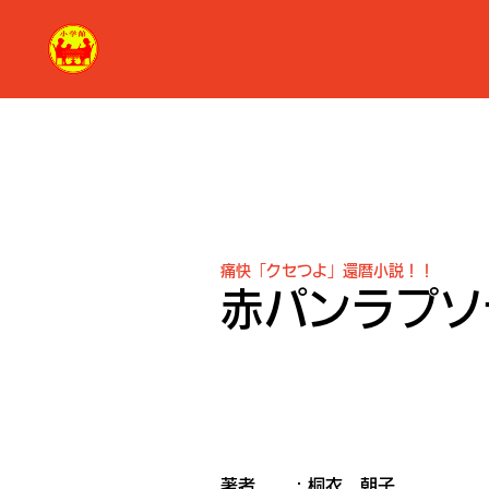
痛快「クセつよ」還暦小説！！
赤パンラプソ
著者 ：桐衣 朝子