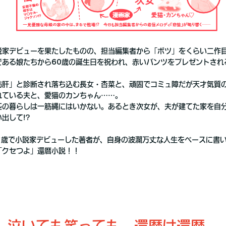
説家デビューを果たしたものの、担当編集者から「ボツ」をくらい二作
である娘たちから60歳の誕生日を祝われ、赤いパンツをプレゼントされ
肪肝」と診断され落ち込む長女・杏菜と、頑固でコミュ障だが天才気質
れている夫と、愛猫のカンちゃん……。
匹の暮らしは一筋縄にはいかない。あるとき次女が、夫が建てた家を自
出して!?
61歳で小説家デビューした著者が、自身の波瀾万丈な人生をベースに書
「クセつよ」還暦小説！！
泣いても笑っても、還暦は還暦。