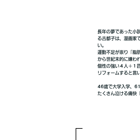
長年の夢であった小
る古都子は、漫画家
い。
運動不足が祟り「脂
から世紀末的に嫌わ
個性の強い４人＋１
リフォームすると言い
46歳で大学入学、
たくさん泣ける痛快