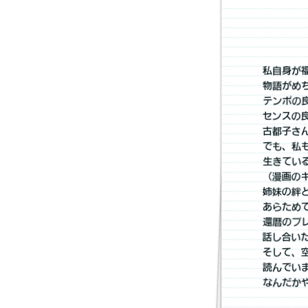
私自身が
物語がめ
テンポの
センスの良
古都子さ
でも、私
生きてい
（漫画の
姉妹の絆
あらため
還暦のプ
話し合い
そして、
読んでい
なんだか