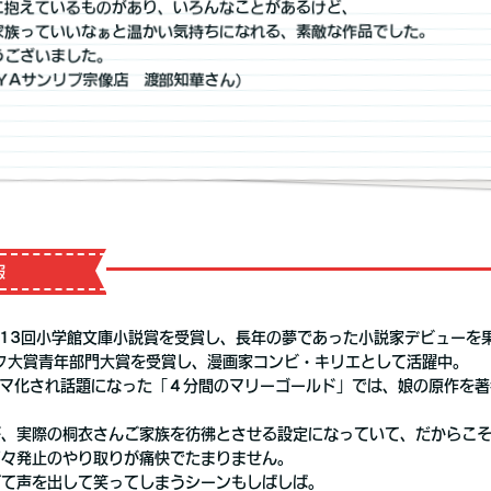
に抱えているものがあり、いろんなことがあるけど、
家族っていいなぁと温かい気持ちになれる、素敵な作品でした。
うございました。
AYAサンリブ宗像店 渡部知華さん)
報
第13回小学館文庫小説賞を受賞し、長年の夢であった小説家デビューを
ク大賞青年部門大賞を受賞し、漫画家コンビ・キリエとして活躍中。
ラマ化され話題になった「４分間のマリーゴールド」では、娘の原作を
が、実際の桐衣さんご家族を彷彿とさせる設定になっていて、だからこ
丁々発止のやり取りが痛快でたまりません。
ぎて声を出して笑ってしまうシーンもしばしば。