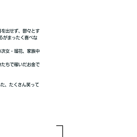
目を出せず、鬱々とす
るがまったく喜べな
の次女・瑠花、家族中
分たちで稼いだお金で
いた、たくさん笑って