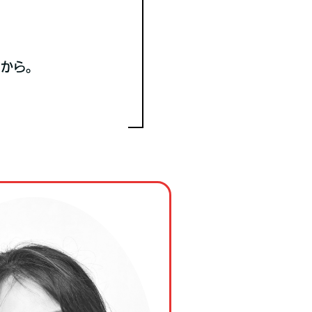
。
すから。