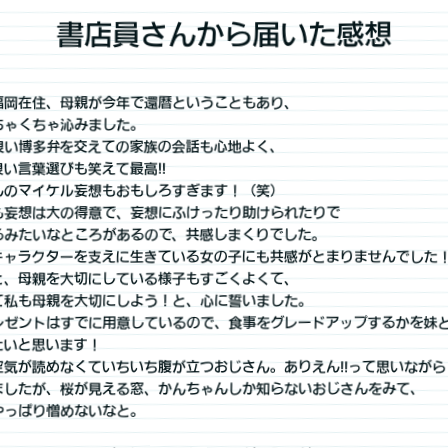
書店員さんから届いた感想
福岡在住、母親が今年で還暦ということもあり、
ちゃくちゃ沁みました。
良い博多弁を交えての家族の会話も心地よく、
い言葉選びも笑えて最高!!
んのマイケル妄想もおもしろすぎます！（笑）
も妄想は大の得意で、妄想にふけったり助けられたりで
るみたいなところがあるので、共感しまくりでした。
キャラクターを支えに生きている女の子にも共感がとまりませんでした
と、母親を大切にしている様子もすごくよくて、
て私も母親を大切にしよう！と、心に誓いました。
レゼントはすでに用意しているので、食事をグレードアップするかを妹
たいと思います！
空気が読めなくていちいち腹が立つおじさん。ありえん!!って思いながら
ましたが、桜が見える窓、かんちゃんしか知らないおじさんをみて、
やっぱり憎めないなと。