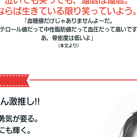
ならば生きている限り笑っていよう
「血糖値だけじゃありませんよ～だ。
テロール値だって中性脂肪値だって血圧だって高いで
あ、骨密度は低いよ」
（本文より）
ん激推し!!
勇気が要る。
にも輝く。