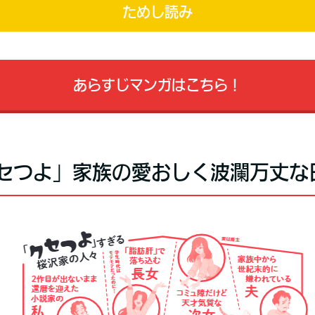
ためし読み
あらすじマンガはこちら！
セつよ」家族の愛おしく波瀾万丈な日